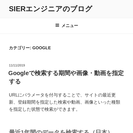
コ
SIERエンジニアのブログ
ン
テ
ン
メニュー
ツ
へ
ス
カテゴリー:
GOOGLE
キ
ッ
投
11/11/2019
プ
稿
Googleで検索する期間や画像・動画を指定
日:
する
URLにパラメータを付与することで、サイトの最近更
新、登録期間を指定した検索や動画、画像といった種類
を指定した状態で検索ができます。
最近1年間のデータを検索する（日本）