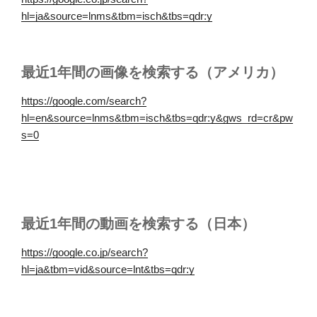
hl=ja&source=lnms&tbm=isch&tbs=qdr:y
最近1年間の画像を検索する（アメリカ）
https://google.com/search?
hl=en&source=lnms&tbm=isch&tbs=qdr:y&gws_rd=cr&pw
s=0
最近1年間の動画を検索する（日本）
https://google.co.jp/search?
hl=ja&tbm=vid&source=lnt&tbs=qdr:y