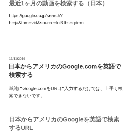
最近1ヶ月の動画を検索する（日本）
https://google.co.jp/search?
hl=ja&tbm=vid&source=lnt&tbs=qdr:m
投
11/11/2019
稿
日本からアメリカのGoogle.comを英語で
日:
検索する
単純にGoogle.comをURLに入力するだけでは、上手く検
索できないです。
日本からアメリカのGoogleを英語で検索
するURL