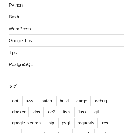
Python
Bash
WordPress
Google Tips
Tips
PostgreSQL
タグ
api
aws
batch
build
cargo
debug
docker
dos
ec2
fish
flask
git
google_search
pip
psql
requests
rest