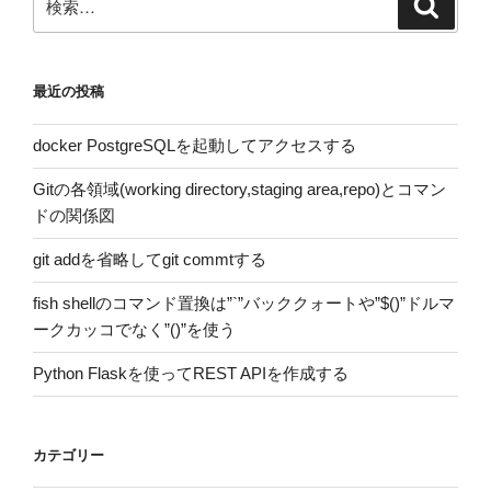
検
索
索:
最近の投稿
docker PostgreSQLを起動してアクセスする
Gitの各領域(working directory,staging area,repo)とコマン
ドの関係図
git addを省略してgit commtする
fish shellのコマンド置換は”`”バッククォートや”$()”ドルマ
ークカッコでなく”()”を使う
Python Flaskを使ってREST APIを作成する
カテゴリー