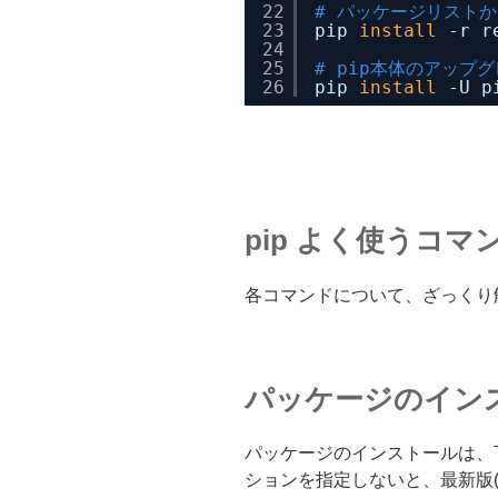
22
# パッケージリストか
23
pip 
install
-r r
24
25
# pip本体のアップ
26
pip 
install
-U p
pip よく使うコマ
各コマンドについて、ざっくり
パッケージのイン
パッケージのインストールは、
ションを指定しないと、最新版(l