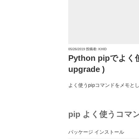
投
05/26/2019
投稿者:
KHID
稿
Python pipでよく使
日:
upgrade )
よく使うpipコマンドをメモと
pip よく使うコマ
パッケージ インストール