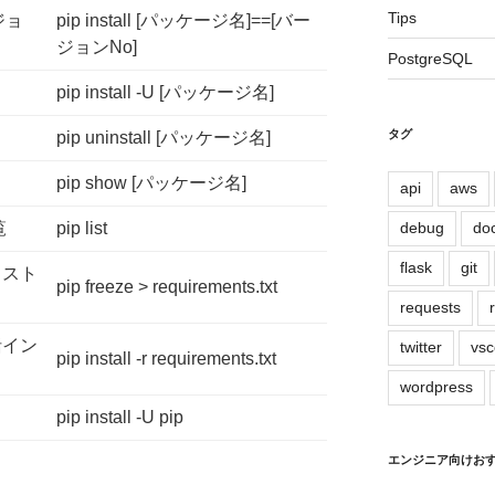
Tips
ジョ
pip install [パッケージ名]==[バー
ジョンNo]
PostgreSQL
pip install -U [パッケージ名]
タグ
pip uninstall [パッケージ名]
pip show [パッケージ名]
api
aws
覧
pip list
debug
do
flask
git
リスト
pip freeze > requirements.txt
requests
括イン
twitter
vs
pip install -r requirements.txt
wordpress
pip install -U pip
エンジニア向けお