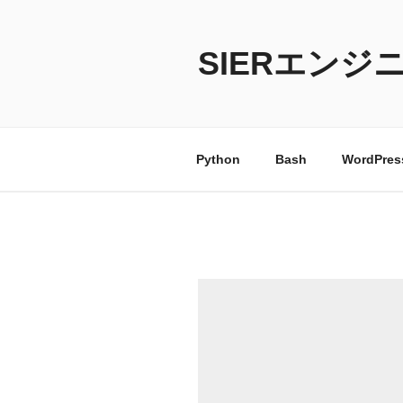
コ
ン
テ
SIERエンジ
ン
ツ
へ
ス
Python
Bash
WordPres
キ
ッ
プ