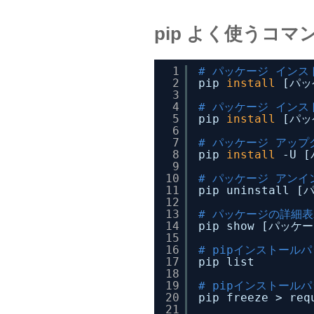
pip よく使うコマ
1
# パッケージ インス
2
pip 
install
[パッ
3
4
# パッケージ インス
5
pip 
install
[パッ
6
7
# パッケージ アップ
8
pip 
install
-U 
9
10
# パッケージ アンイ
11
pip uninstall 
12
13
# パッケージの詳細表
14
pip show [パッケ
15
16
# pipインストール
17
pip list
18
19
# pipインストール
20
pip freeze > req
21