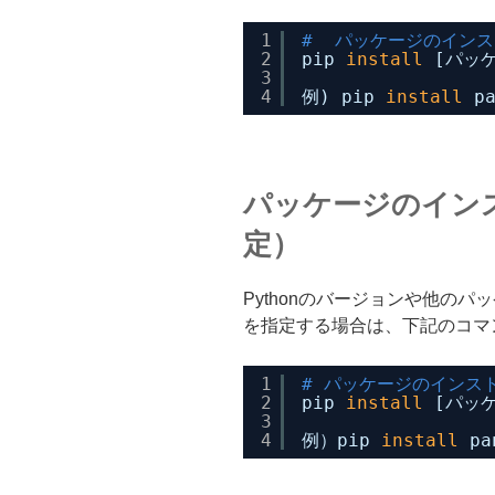
1
#  パッケージのイン
2
pip 
install
[パッ
3
4
例) pip 
install
p
パッケージのイン
定）
Pythonのバージョンや他の
を指定する場合は、下記のコマ
1
# パッケージのインス
2
pip 
install
[パッケ
3
4
例）pip 
install
pa