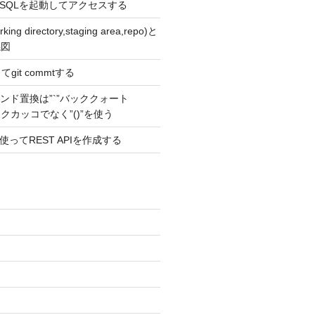
stgreSQLを起動してアクセスする
ng directory,staging area,repo)と
係図
てgit commtする
lのコマンド置換は”`”バッククォート
ークカッコでなく”()”を使う
skを使ってREST APIを作成する