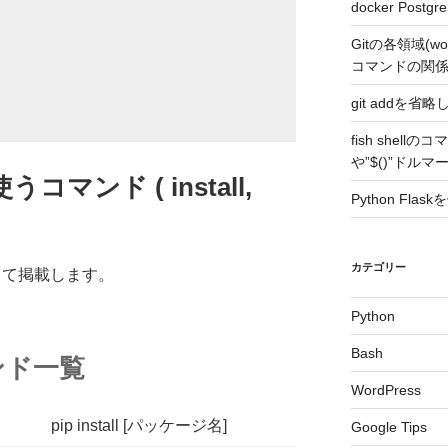
docker Po
Gitの各領域(worki
コマンドの関
git addを省略し
fish shel
や”$()”ドルマ
うコマンド ( install,
Python Fla
カテゴリー
して掲載します。
Python
Bash
ンド一覧
WordPress
pip install [パッケージ名]
Google Tips