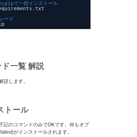
らpipで一括インストール
equirements.txt
グレード
ip
ンド一覧 解説
解説します。
ストール
下記のコマンドのみでOKです。何もオプ
atest)がインストールされます。