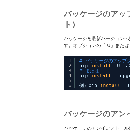
パッケージのアッ
ト）
パッケージを最新バージョンへ
す。オプションの「-U」または「
1
# パッケージのアップ
2
pip 
install
-U [
3
# または
4
pip 
install
--up
5
6
例）pip 
install
-U
パッケージのアン
パッケージのアンインストール