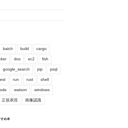
batch
build
cargo
cker
dos
ec2
fish
google_search
pip
psql
rest
run
rust
shell
code
watson
windows
正規表現
画像認識
すすめ本