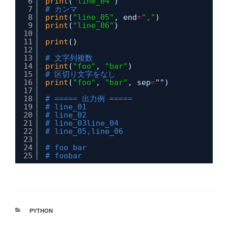
6
print
(
"line_04"
)
7
# カンマ
8
print
(
"line_05"
, end
=
","
)
9
print
(
"line_06"
)
10
11
print
()
12
13
# 文字列複数
14
print
(
"foo"
, 
"bar"
)
15
# 区切り文字をなし
16
print
(
"foo"
, 
"bar"
, sep
=
"")
17
18
# ===== 出力例 =====
19
# line_01
20
# line_02
21
# line_03line_04
22
# line_05,line_06
23
24
# foo bar
25
# foobar
カ
PYTHON
テ