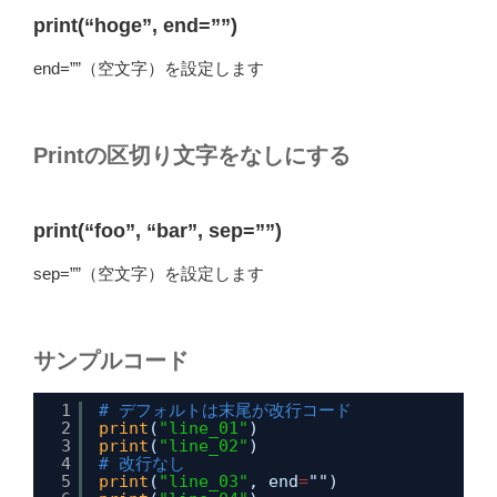
print(“hoge”, end=””)
end=””（空文字）を設定します
Printの区切り文字をなしにする
print(“foo”, “bar”, sep=””)
sep=””（空文字）を設定します
サンプルコード
1
# デフォルトは末尾が改行コード
2
print
(
"line_01"
)
3
print
(
"line_02"
)
4
# 改行なし
5
print
(
"line_03"
, end
=
"")