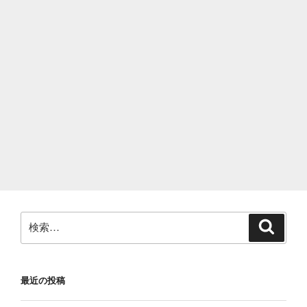
検
検
索
索:
最近の投稿