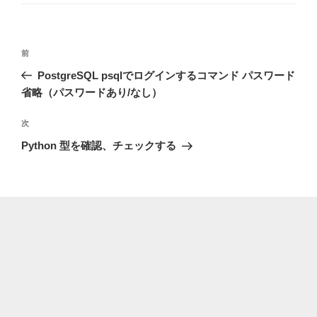
ゴ
リ
ー
投
前
前
稿
の
PostgreSQL psqlでログインするコマンド パスワード
ナ
投
省略（パスワードあり/なし）
ビ
稿
ゲ
次
次
の
ー
Python 型を確認、チェックする
投
シ
稿
ョ
ン