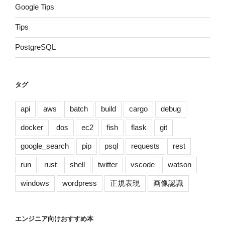
Google Tips
Tips
PostgreSQL
タグ
api
aws
batch
build
cargo
debug
docker
dos
ec2
fish
flask
git
google_search
pip
psql
requests
rest
run
rust
shell
twitter
vscode
watson
windows
wordpress
正規表現
画像認識
エンジニア向けおすすめ本