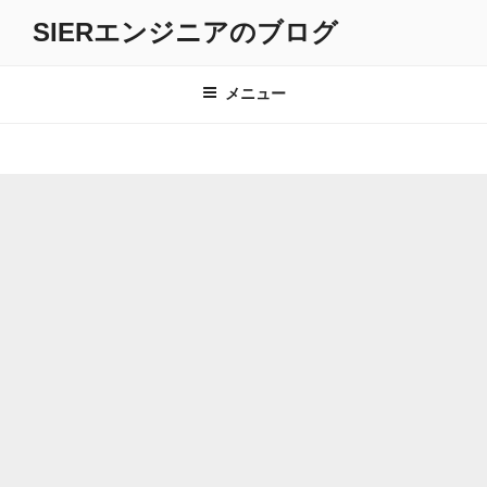
コ
SIERエンジニアのブログ
ン
テ
ン
メニュー
ツ
へ
ス
キ
ッ
プ