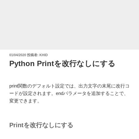
投
01/04/2020
投稿者:
KHID
稿
Python Printを改行なしにする
日:
print関数のデフォルト設定では、出力文字の末尾に改行コ
ードが設定されます。endパラメータを追加することで、
変更できます。
Printを改行なしにする